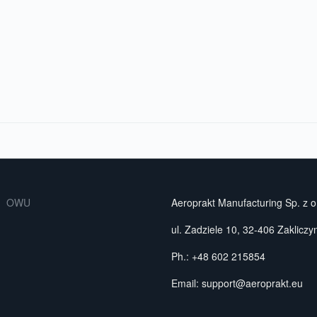
OWU
Aeroprakt Manufacturing Sp. z o
ul. Zadziele 10, 32-406 Zaklicz
Ph.: +48 602 215854
Email:
support@aeroprakt.eu