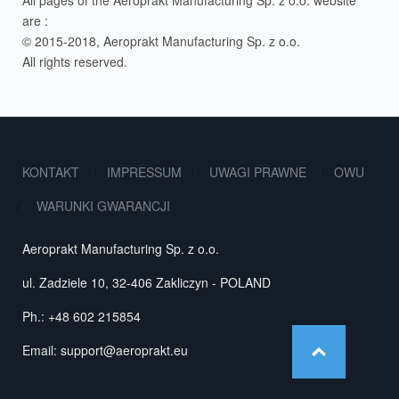
All pages of the Aeroprakt Manufacturing Sp. z o.o. website
are :
© 2015-2018, Aeroprakt Manufacturing Sp. z o.o.
All rights reserved.
KONTAKT
IMPRESSUM
UWAGI PRAWNE
OWU
WARUNKI GWARANCJI
Aeroprakt Manufacturing Sp. z o.o.
ul. Zadziele 10, 32-406 Zakliczyn - POLAND
Ph.: +48 602 215854
Email:
support@aeroprakt.eu