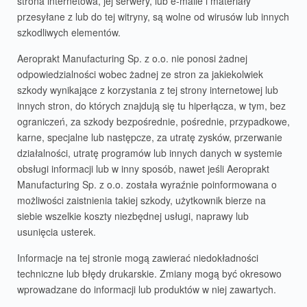
strona internetowa, jej serwery, lub e-maile i materiały
przesyłane z lub do tej witryny, są wolne od wirusów lub innych
szkodliwych elementów.
Aeroprakt Manufacturing Sp. z o.o. nie ponosi żadnej
odpowiedzialności wobec żadnej ze stron za jakiekolwiek
szkody wynikające z korzystania z tej strony internetowej lub
innych stron, do których znajdują się tu hiperłącza, w tym, bez
ograniczeń, za szkody bezpośrednie, pośrednie, przypadkowe,
karne, specjalne lub następcze, za utratę zysków, przerwanie
działalności, utratę programów lub innych danych w systemie
obsługi informacji lub w inny sposób, nawet jeśli Aeroprakt
Manufacturing Sp. z o.o. została wyraźnie poinformowana o
możliwości zaistnienia takiej szkody, użytkownik bierze na
siebie wszelkie koszty niezbędnej usługi, naprawy lub
usunięcia usterek.
Informacje na tej stronie mogą zawierać niedokładności
techniczne lub błędy drukarskie. Zmiany mogą być okresowo
wprowadzane do informacji lub produktów w niej zawartych.